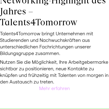
Networking-Highlight des
Jahres –
Talents4Tomorrow
Talents4Tomorrow bringt Unternehmen mit
We need your consent to load the
Studierenden und Nachwuchskräften aus
Youtube service!
unterschiedlichen Fachrichtungen unserer
This content is not permitted to load due to trackers
Bildungsgruppe zusammen.
that are not disclosed to the visitor. The website
owner needs to setup the site with their CMP to add
Nutzen Sie die Möglichkeit, Ihre Arbeitgebermarke
this content to the list of technologies used.
sichtbar zu positionieren, neue Kontakte zu
Powered by
Usercentrics Consent Management
knüpfen und frühzeitig mit Talenten von morgen in
Platform
den Austausch zu treten.
Mehr erfahren