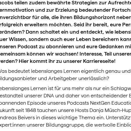
acobs teilen zudem bewährte Strategien zur Aufrecht
ernmotivation und zur Erzielung bedeutender Fortschri
nverzichtbar für alle, die ihren Bildungshorizont nebe
rfolgreich erweitern möchten. Seid ihr bereit, eure Pe
erändern? Dann schaltet ein und entdeckt, wie lebens
uer Wissen, sondern auch euer Leben bereichern kann
nseren Podcast zu abonnieren und eure Gedanken mit 
emeinsam können wir wachsen! Interesse, Teil unsere
erden? Hier kommt ihr zu unserer Karriereseite!
as bedeutet lebenslanges Lernen eigentlich genau und w
ildungsanbieter und Arbeitgeber unerlässlich?
ebenslanges Lernen ist für uns mehr als nur ein Schlagwor
estandteil unserer DNA und daher von entscheidender B
pannenden Episode unseres Podcasts NextGen Education
ukunft seit 1848 tauchen unsere Hosts Danja Müsch-Hup
ndreas Beivers in dieses wichtige Thema ein. Unterstütz
xpert:innen unserer Bildungsgruppe, die wertvolle Einbli