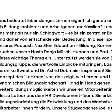
as bedeutet lebenslanges Lernen eigentlich genau un
ls Bildungsanbieter und Arbeitgeber unerlässlich? Leb
ns mehr als nur ein Schlagwort – es ist ein zentraler 
nd daher von entscheidender Bedeutung. In dieser s
nseres Podcasts NextGen Education – Bildung, Karrier
auchen unsere Hosts Danja Müsch-Hupach und Prof. Dr
ieses wichtige Thema ein. Unterstützt werden sie von 
ildungsgruppe, die wertvolle Einblicke mitbringen. Las
eronika Sweet und Dr. Astrid Dobmeier inspirieren! Sie
onzept des "LeHrnen" vor, das zeigt, wie Lernen und L
ynamischen Bildungslandschaft Hand in Hand gehen. 
eiterbildungsmöglichkeiten wir unseren Mitarbeiter:in
lessa Latour aus dem HR Development-Team. Sie erklär
ildungseinrichtung die Entwicklung und das Wachstu
itarbeiter:innen fördern. Unsere Studycoaches Joëlle