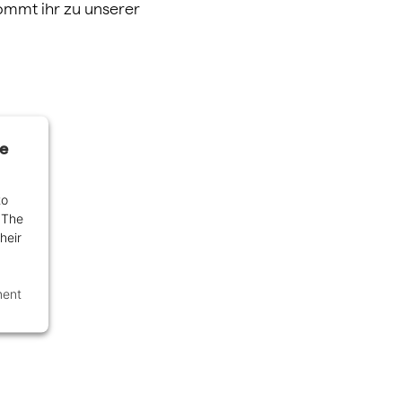
ommt ihr zu unserer
he
to
. The
heir
ment