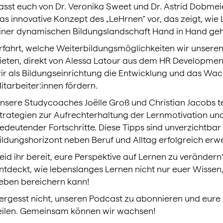
asst euch von Dr. Veronika Sweet und Dr. Astrid Dobmeier
as innovative Konzept des „LeHrnen“ vor, das zeigt, wie
iner dynamischen Bildungslandschaft Hand in Hand ge
rfahrt, welche Weiterbildungsmöglichkeiten wir unseren
ieten, direkt von Alessa Latour aus dem HR Development
ir als Bildungseinrichtung die Entwicklung und das Wa
itarbeiter:innen fördern.
nsere Studycoaches Joëlle Groß und Christian Jacobs 
trategien zur Aufrechterhaltung der Lernmotivation und
edeutender Fortschritte. Diese Tipps sind unverzichtbar f
ildungshorizont neben Beruf und Alltag erfolgreich erw
eid ihr bereit, eure Perspektive auf Lernen zu verändern
ntdeckt, wie lebenslanges Lernen nicht nur euer Wissen
eben bereichern kann!
ergesst nicht, unseren Podcast zu abonnieren und eure
eilen. Gemeinsam können wir wachsen!