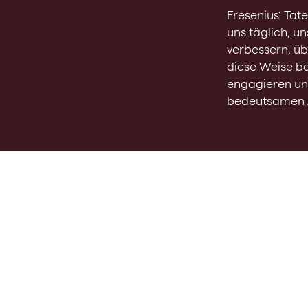
Fresenius‘ Tate
uns täglich, 
verbessern, üb
diese Weise b
engagieren uns
bedeutsamen Z