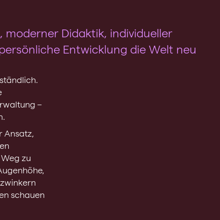
 moderner Didaktik, individueller
ersönliche Entwicklung die Welt neu
ständlich.
e
rwaltung –
n.
r Ansatz,
nen
n Weg zu
f Augenhöhe,
nzwinkern
nen schauen